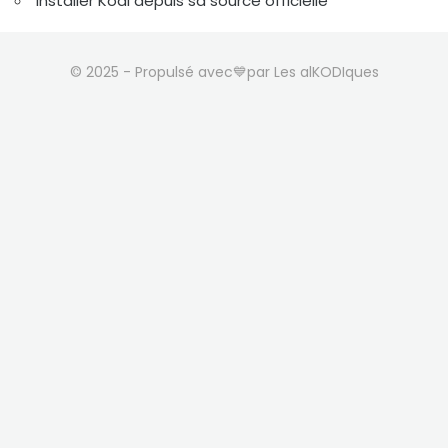
Installer Kodi depuis sa source officielle
© 2025 - Propulsé avec💙par Les alKODIques